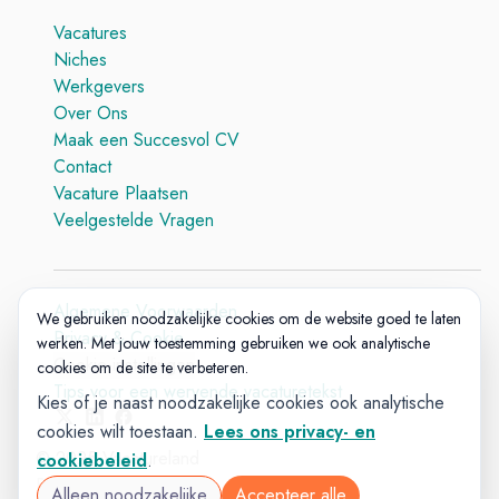
Vacatures
Niches
Werkgevers
Over Ons
Maak een Succesvol CV
Contact
Vacature Plaatsen
Veelgestelde Vragen
Algemene Voorwaarden
We gebruiken noodzakelijke cookies om de website goed te laten
Privacy & Cookie
werken. Met jouw toestemming gebruiken we ook analytische
Cookie-instellingen
cookies om de site te verbeteren.
Tips voor een wervende vacaturetekst
Kies of je naast noodzakelijke cookies ook analytische
cookies wilt toestaan.
Lees ons privacy- en
© 2025 Vacatureland
cookiebeleid
.
Build:
20260727-1227
Alleen noodzakelijke
Accepteer alle